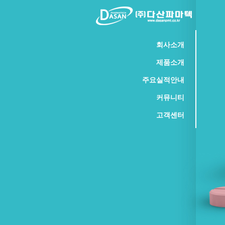
회사소개
인사말
연혁
조직도
오시는길
제품소개
특허인증
정제수장치
멸균기
건조기
주요실적안내
조제탱크
과립기
혼합기
기타
납품실적 및 현황
커뮤니티
Q&A
고객센터
공지사항
관리자문의
구입문의