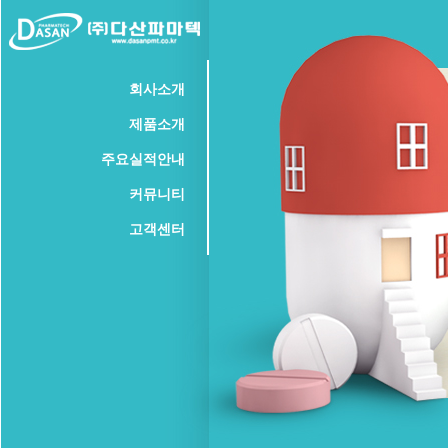
회사소개
인사말
연혁
조직도
오시는길
제품소개
특허인증
정제수장치
멸균기
건조기
주요실적안내
조제탱크
과립기
혼합기
기타
납품실적 및 현황
커뮤니티
Q&A
고객센터
공지사항
관리자문의
구입문의