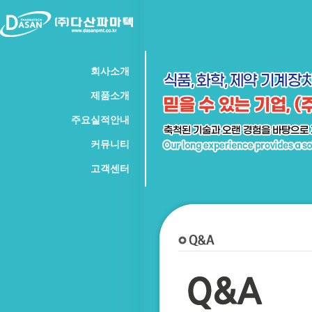
회사소개
인사말
연혁
조직도
오시는길
제품소개
특허인증
정제수장치
멸균기
건조기
주요실적안내
조제탱크
과립기
혼합기
기타
납품실적 및 현황
커뮤니티
Q&A
고객센터
공지사항
관리자문의
구입문의